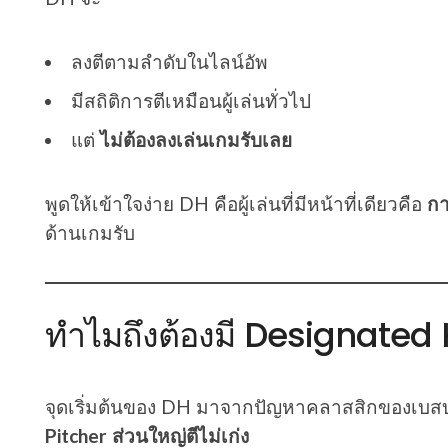
ลงตีตามลำดับในไลน์อัพ
มีสถิติการตีเหมือนผู้เล่นทั่วไป
แต่
ไม่ต้องลงเล่นเกมรับเลย
พูดให้เข้าใจง่าย DH คือผู้เล่นที่มีหน้าที่เดียวคือ
ก
ด้านเกมรับ
ทำไมถึงต้องมี Designated 
จุดเริ่มต้นของ DH มาจากปัญหาคลาสสิกของเบส
Pitcher ส่วนใหญ่ตีไม่เก่ง