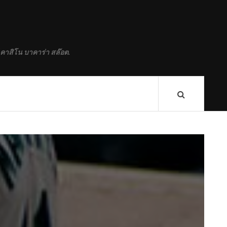
 คาสิโน บาคาร่า สล๊อต.