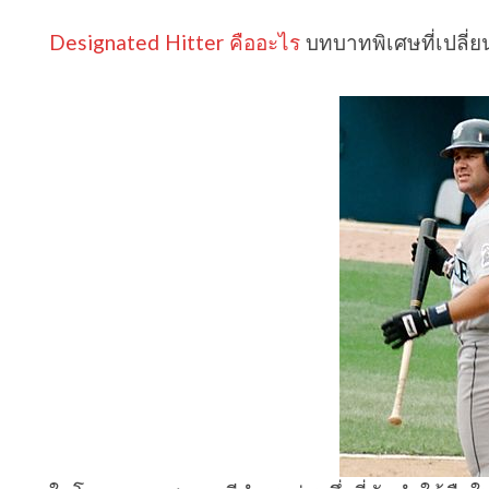
Designated Hitter คืออะไร
บทบาทพิเศษที่เปลี