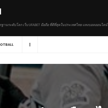
M
รฐานระดับโลก เว็บ UFABET มือถือ ที่ดีที่สุดในประเทศไทย แทงบอลออนไลน์
OTBALL