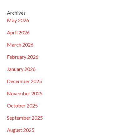
Archives
May 2026
April 2026
March 2026
February 2026
January 2026
December 2025
November 2025
October 2025
September 2025
August 2025