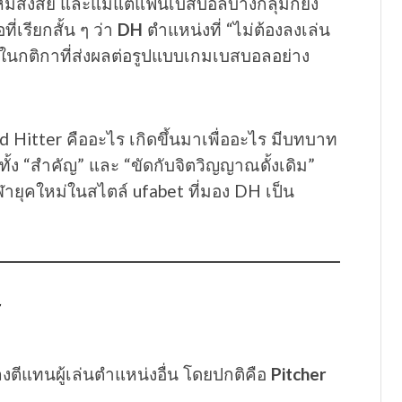
หม่สงสัย และแม้แต่แฟนเบสบอลบางกลุ่มก็ยัง
ที่เรียกสั้น ๆ ว่า
DH
ตำแหน่งที่ “ไม่ต้องลงเล่น
ึ่งในกติกาที่ส่งผลต่อรูปแบบเกมเบสบอลอย่าง
Hitter คืออะไร เกิดขึ้นมาเพื่ออะไร มีบทบาท
้ง “สำคัญ” และ “ขัดกับจิตวิญญาณดั้งเดิม”
ุคใหม่ในสไตล์ ufabet ที่มอง DH เป็น
ร
้ลงตีแทนผู้เล่นตำแหน่งอื่น โดยปกติคือ
Pitcher