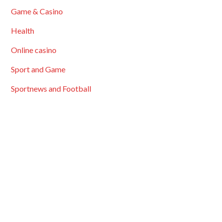
Game & Casino
Health
Online casino
Sport and Game
Sportnews and Football