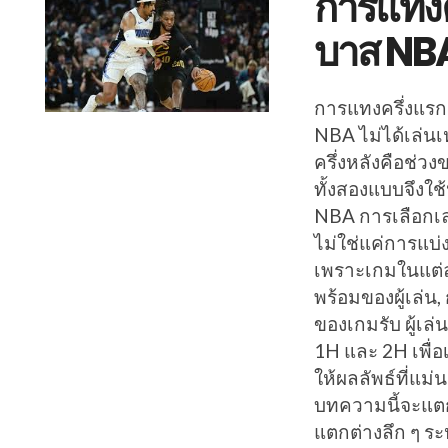
การแทงคร
บาส NBA
การแทงครึ่งแรก 
NBA ไม่ได้เล่นเ
ครึ่งหลังคือช่ว
ทั้งสองแบบจึงใช
NBA การเลือกเล่
ไม่ใช่แค่การแบ่
เพราะเกมในแต่ละ
พร้อมของผู้เล่น
ของเกมรับ ผู้เล่
1H และ 2H เพื่อเ
ให้ผลลัพธ์ที่แ
บทความนี้จะแตก
แตกต่างลึก ๆ ระ