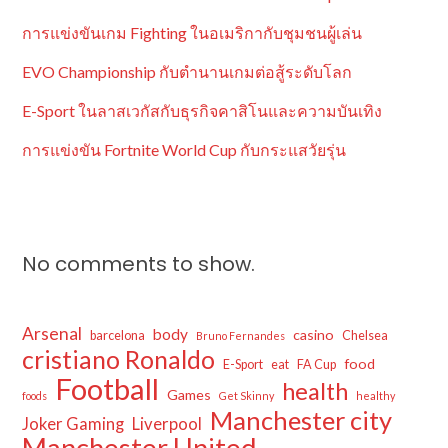
การแข่งขันเกม Fighting ในอเมริกากับชุมชนผู้เล่น
EVO Championship กับตำนานเกมต่อสู้ระดับโลก
E-Sport ในลาสเวกัสกับธุรกิจคาสิโนและความบันเทิง
การแข่งขัน Fortnite World Cup กับกระแสวัยรุ่น
No comments to show.
Arsenal
body
casino
barcelona
Chelsea
Bruno Fernandes
cristiano Ronaldo
food
E-Sport
eat
FA Cup
Football
health
Games
foods
Get Skinny
healthy
Manchester city
Joker Gaming
Liverpool
Manchester United