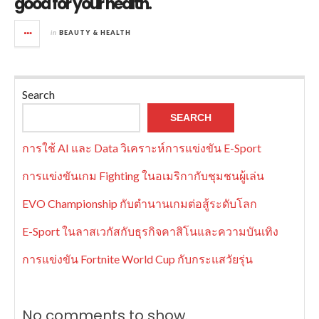
good for your health.
in
BEAUTY & HEALTH
Search
SEARCH
การใช้ AI และ Data วิเคราะห์การแข่งขัน E-Sport
การแข่งขันเกม Fighting ในอเมริกากับชุมชนผู้เล่น
EVO Championship กับตำนานเกมต่อสู้ระดับโลก
E-Sport ในลาสเวกัสกับธุรกิจคาสิโนและความบันเทิง
การแข่งขัน Fortnite World Cup กับกระแสวัยรุ่น
No comments to show.