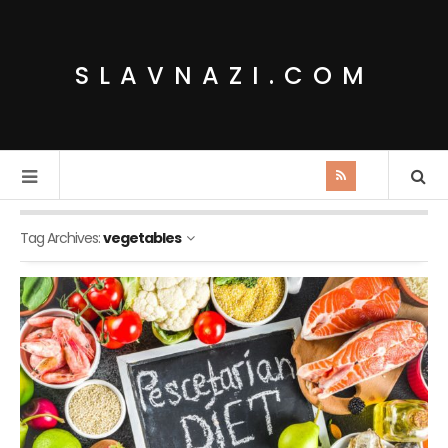
SLAVNAZI.COM
Tag Archives:
vegetables