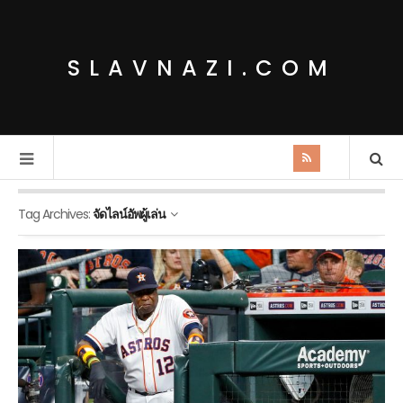
SLAVNAZI.COM
Tag Archives:
จัดไลน์อัพผู้เล่น