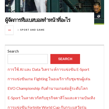
ผู้จัดการทีมเบสบอลทำหน้าที่อะไร
in
SPORT AND GAME
Search
SEARCH
การใช้ AI และ Data วิเคราะห์การแข่งขัน E-Sport
การแข่งขันเกม Fighting ในอเมริกากับชุมชนผู้เล่น
EVO Championship กับตำนานเกมต่อสู้ระดับโลก
E-Sport ในลาสเวกัสกับธุรกิจคาสิโนและความบันเทิง
การแข่งขัน Fortnite World Cup กับกระแสวัยรุ่น