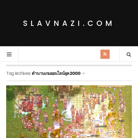
SLAVNAZI.COM
Tag Archives:
ตำนานเกมออนไลน์ยุค 2000