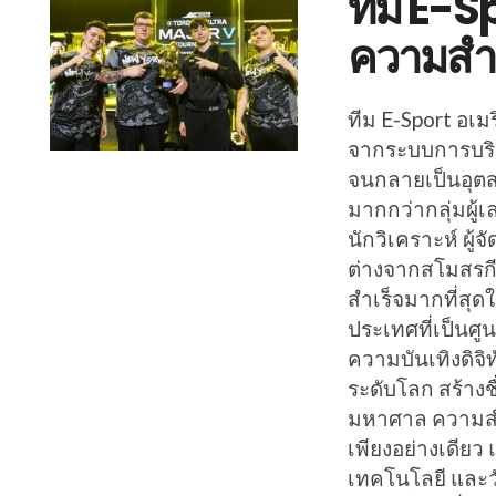
ทีม E-Sp
ความสำเ
ทีม E-Sport อเม
จากระบบการบริห
จนกลายเป็นอุตส
มากกว่ากลุ่มผู้
นักวิเคราะห์ ผ
ต่างจากสโมสรกีฬ
สำเร็จมากที่สุ
ประเทศที่เป็นศ
ความบันเทิงดิจ
ระดับโลก สร้างช
มหาศาล ความสำเร
เพียงอย่างเดีย
เทคโนโลยี และว