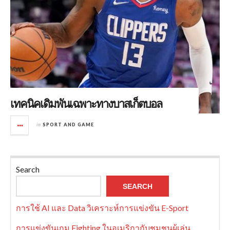
เทคนิคเดิมพันเฉพาะทางบาสเก็ตบอล
in
SPORT AND GAME
Search
SEARCH
การใช้ AI และ Data วิเคราะห์การแข่งขัน E-Sport
การแข่งขันเกม Fighting ในอเมริกากับชุมชนผู้เล่น