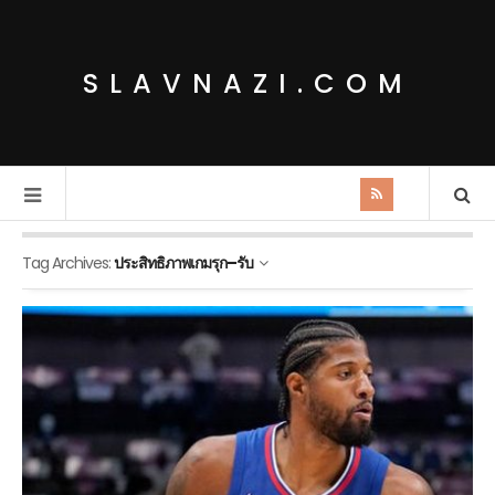
SLAVNAZI.COM
Tag Archives:
ประสิทธิภาพเกมรุก–รับ