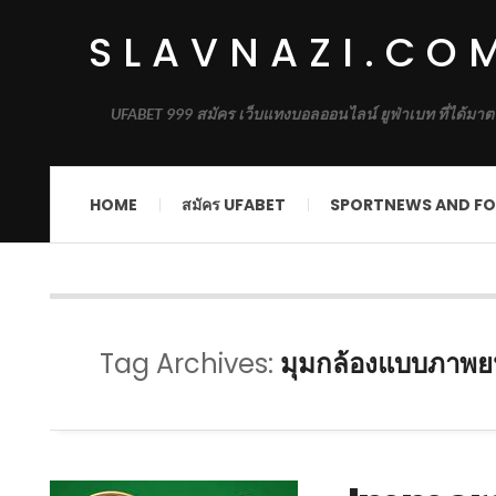
SLAVNAZI.CO
UFABET 999 สมัคร เว็บแทงบอลออนไลน์ ยูฟ่าเบท ที่ได้มาต
HOME
สมัคร UFABET
SPORTNEWS AND FO
Tag Archives:
มุมกล้องแบบภาพยน