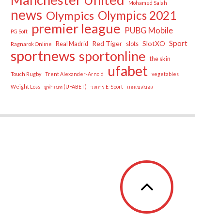
Mohamed Salah
news
Olympics
Olympics 2021
premier league
PUBG Mobile
PG Soft
Sport
Red Tiger
SlotXO
Real Madrid
slots
Ragnarok Online
sportnews
sportonline
the skin
ufabet
Touch Rugby
Trent Alexander-Arnold
vegetables
Weight Loss
ยูฟ่าเบท (UFABET)
วงการ E-Sport
เกมเบสบอล