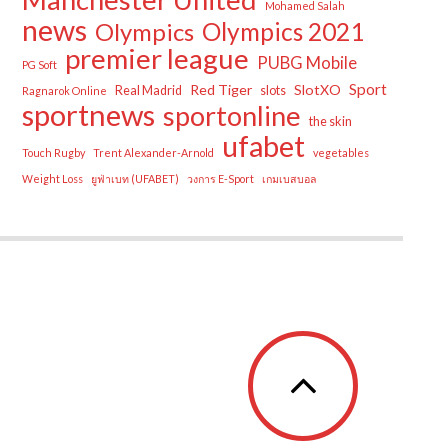
Mohamed Salah
news
Olympics
Olympics 2021
premier league
PUBG Mobile
PG Soft
Sport
Red Tiger
SlotXO
Real Madrid
slots
Ragnarok Online
sportnews
sportonline
the skin
ufabet
Touch Rugby
Trent Alexander-Arnold
vegetables
Weight Loss
ยูฟ่าเบท (UFABET)
วงการ E-Sport
เกมเบสบอล