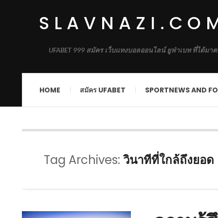
SLAVNAZI.CO
UFABET 999 สมัคร เว็บแทงบอลออนไลน์ ยูฟ่าเบท ที่ได้มาต
HOME
สมัคร UFABET
SPORTNEWS AND FO
Tag Archives:
วินาทีที่ใกล้ถึงยอด