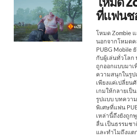
โหมด Zo
ที่แฟน
โหมด Zombie แล
นอกจากโหมดคลา
PUBG Mobile ยังม
กับผู้เล่นทั่วโล
ถูกออกแบบมาเพ
ความสนุกในรูปแ
เพียงแค่เปลี่ยนศ
เกมให้กลายเป็
รูปแบบ บทความน
พิเศษที่แฟน PU
เหล่านี้ถึงยังถู
ลื่น เป็นธรรมชา
และทำไมถึงแตก