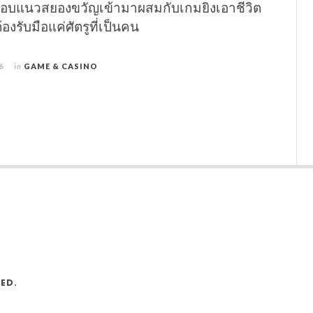
อบแนวสยองขวัญเข้ามาผสมกับเกมยิงเอาชีวิต
ต้องรับมือแค่ศัตรูที่เป็นคน
6
in
GAME & CASINO
VED.