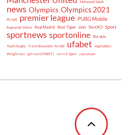
Mohamed Salah
news
Olympics
Olympics 2021
premier league
PUBG Mobile
PG Soft
Sport
Red Tiger
SlotXO
Real Madrid
slots
Ragnarok Online
sportnews
sportonline
the skin
ufabet
Touch Rugby
Trent Alexander-Arnold
vegetables
Weight Loss
ยูฟ่าเบท (UFABET)
วงการ E-Sport
เกมเบสบอล