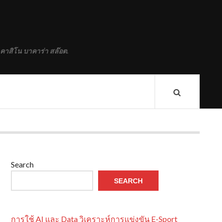
 คาสิโน บาคาร่า สล๊อต.
Search
SEARCH
การใช้ AI และ Data วิเคราะห์การแข่งขัน E-Sport