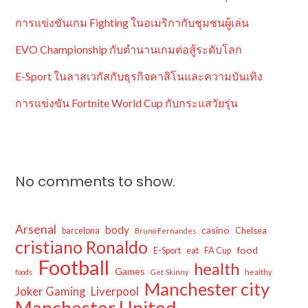
การแข่งขันเกม Fighting ในอเมริกากับชุมชนผู้เล่น
EVO Championship กับตำนานเกมต่อสู้ระดับโลก
E-Sport ในลาสเวกัสกับธุรกิจคาสิโนและความบันเทิง
การแข่งขัน Fortnite World Cup กับกระแสวัยรุ่น
No comments to show.
Arsenal
body
casino
barcelona
Chelsea
Bruno Fernandes
cristiano Ronaldo
food
E-Sport
eat
FA Cup
Football
health
Games
foods
Get Skinny
healthy
Manchester city
Joker Gaming
Liverpool
Manchester United