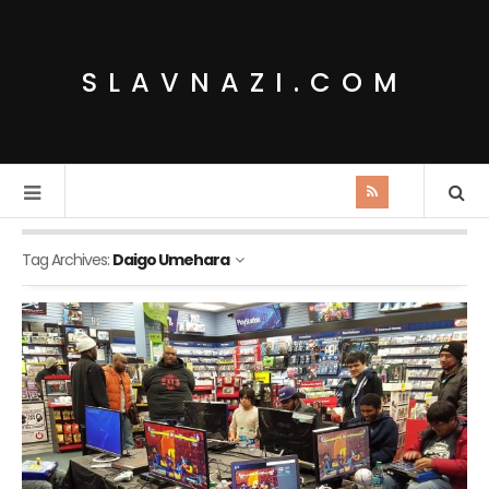
SLAVNAZI.COM
Tag Archives:
Daigo Umehara