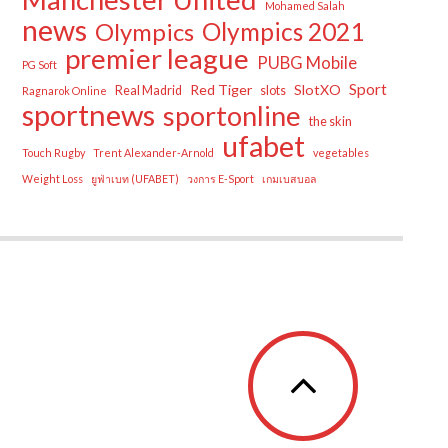
Mohamed Salah
news
Olympics
Olympics 2021
premier league
PUBG Mobile
PG Soft
Sport
Red Tiger
SlotXO
Real Madrid
slots
Ragnarok Online
sportnews
sportonline
the skin
ufabet
Touch Rugby
Trent Alexander-Arnold
vegetables
Weight Loss
ยูฟ่าเบท (UFABET)
วงการ E-Sport
เกมเบสบอล