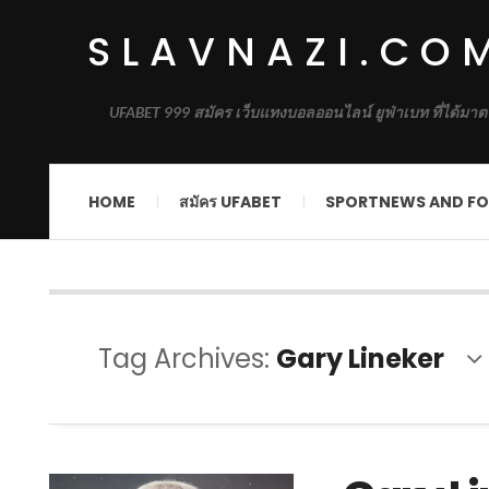
SLAVNAZI.CO
UFABET 999 สมัคร เว็บแทงบอลออนไลน์ ยูฟ่าเบท ที่ได้มาต
HOME
สมัคร UFABET
SPORTNEWS AND FO
Tag Archives:
Gary Lineker