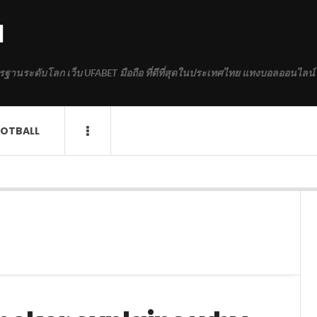
M
รฐานระดับโลก เว็บ UFABET มือถือ ที่ดีที่สุดในประเทศไทย แทงบอลออนไลน์
OTBALL