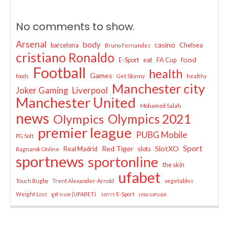
No comments to show.
Arsenal
body
casino
barcelona
Chelsea
Bruno Fernandes
cristiano Ronaldo
food
E-Sport
eat
FA Cup
Football
health
Games
foods
Get Skinny
healthy
Manchester city
Joker Gaming
Liverpool
Manchester United
Mohamed Salah
news
Olympics
Olympics 2021
premier league
PUBG Mobile
PG Soft
Sport
Red Tiger
SlotXO
Real Madrid
slots
Ragnarok Online
sportnews
sportonline
the skin
ufabet
Touch Rugby
Trent Alexander-Arnold
vegetables
Weight Loss
ยูฟ่าเบท (UFABET)
วงการ E-Sport
เกมเบสบอล