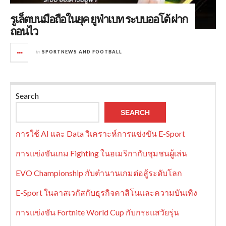
รูเล็ตบนมือถือในยุค ยูฟ่าเบท ระบบออโต้ ฝาก
ถอนไว
in
SPORTNEWS AND FOOTBALL
Search
SEARCH
การใช้ AI และ Data วิเคราะห์การแข่งขัน E-Sport
การแข่งขันเกม Fighting ในอเมริกากับชุมชนผู้เล่น
EVO Championship กับตำนานเกมต่อสู้ระดับโลก
E-Sport ในลาสเวกัสกับธุรกิจคาสิโนและความบันเทิง
การแข่งขัน Fortnite World Cup กับกระแสวัยรุ่น