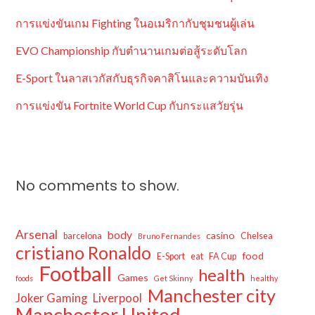
การแข่งขันเกม Fighting ในอเมริกากับชุมชนผู้เล่น
EVO Championship กับตำนานเกมต่อสู้ระดับโลก
E-Sport ในลาสเวกัสกับธุรกิจคาสิโนและความบันเทิง
การแข่งขัน Fortnite World Cup กับกระแสวัยรุ่น
No comments to show.
Arsenal
body
casino
barcelona
Chelsea
Bruno Fernandes
cristiano Ronaldo
food
E-Sport
eat
FA Cup
Football
health
Games
foods
Get Skinny
healthy
Manchester city
Joker Gaming
Liverpool
Manchester United