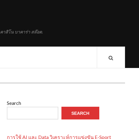
 คาสิโน บาคาร่า สล๊อต.
Search
SEARCH
การใช้ AI และ Data วิเคราะห์การแข่งขัน E-Sport