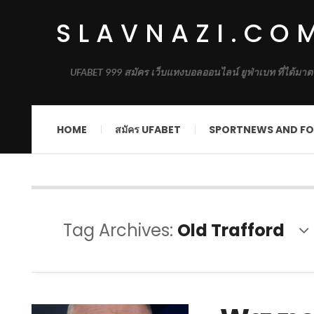
SLAVNAZI.CO
UFABET 999 สมัคร เว็บแทงบอลออนไลน์ ยูฟ่าเบท ที่ได้มาต
HOME
สมัคร UFABET
SPORTNEWS AND FO
Tag Archives:
Old Trafford