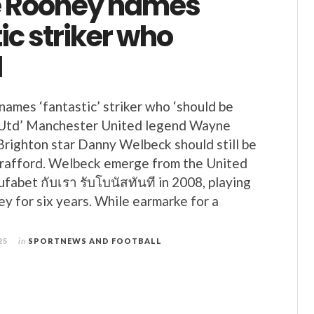
 Rooney names
ic striker who
d
mes ‘fantastic’ striker who ‘should be
 Utd’ Manchester United legend Wayne
Brighton star Danny Welbeck should still be
Trafford. Welbeck emerge from the United
fabet กับเรา รับโบนัสทันที in 2008, playing
y for six years. While earmarke for a
25
in
SPORTNEWS AND FOOTBALL