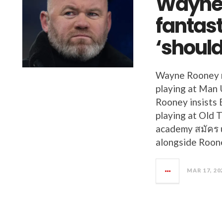
Wayne
fantast
‘shoul
Wayne Rooney na
playing at Man
Rooney insists 
playing at Old 
academy สมัคร u
alongside Roone
MAR 17, 20