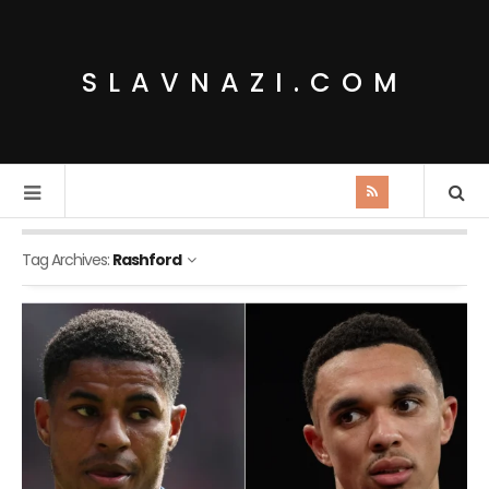
SLAVNAZI.COM
Tag Archives:
Rashford