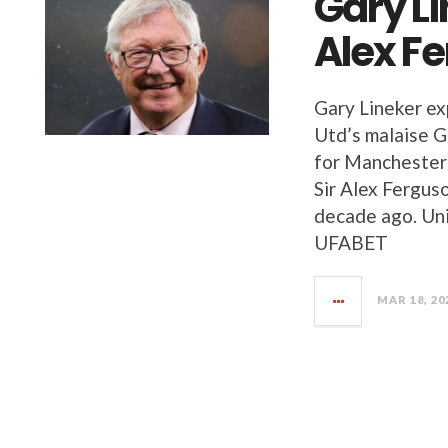
Gary L
Alex Fe
Gary Lineker ex
Utd’s malaise G
for Manchester 
Sir Alex Fergus
decade ago. Uni
UFABET
MAR 18, 20