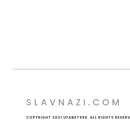
SLAVNAZI.COM
COPYRIGHT 2021 UFABET999. ALL RIGHTS RESER