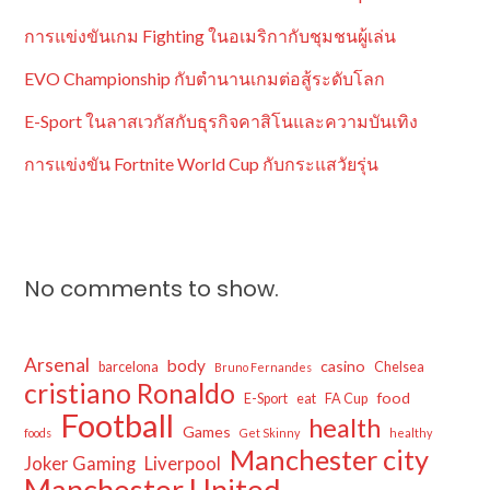
การแข่งขันเกม Fighting ในอเมริกากับชุมชนผู้เล่น
EVO Championship กับตำนานเกมต่อสู้ระดับโลก
E-Sport ในลาสเวกัสกับธุรกิจคาสิโนและความบันเทิง
การแข่งขัน Fortnite World Cup กับกระแสวัยรุ่น
No comments to show.
Arsenal
body
casino
barcelona
Chelsea
Bruno Fernandes
cristiano Ronaldo
food
E-Sport
eat
FA Cup
Football
health
Games
foods
Get Skinny
healthy
Manchester city
Joker Gaming
Liverpool
Manchester United