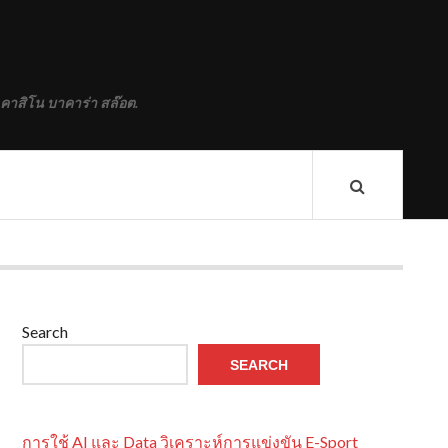
 คาสิโน บาคาร่า สล๊อต.
Search
SEARCH
การใช้ AI และ Data วิเคราะห์การแข่งขัน E-Sport