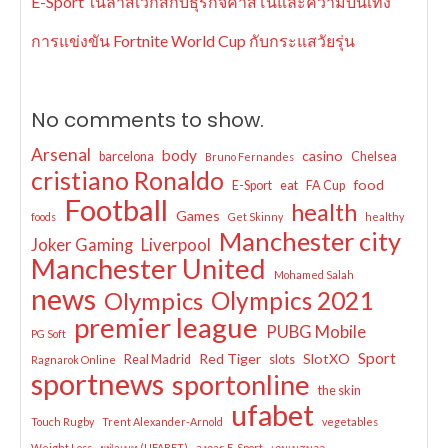
E-Sport ในลาสเวกัสกับธุรกิจคาสิโนและความบันเทิง
การแข่งขัน Fortnite World Cup กับกระแสวัยรุ่น
No comments to show.
Arsenal
body
casino
barcelona
Chelsea
Bruno Fernandes
cristiano Ronaldo
food
E-Sport
eat
FA Cup
Football
health
Games
foods
Get Skinny
healthy
Manchester city
Joker Gaming
Liverpool
Manchester United
Mohamed Salah
news
Olympics
Olympics 2021
premier league
PUBG Mobile
PG Soft
Sport
Red Tiger
SlotXO
Real Madrid
slots
Ragnarok Online
sportnews
sportonline
the skin
ufabet
Touch Rugby
Trent Alexander-Arnold
vegetables
Weight Loss
ยูฟ่าเบท (UFABET)
วงการ E-Sport
เกมเบสบอล