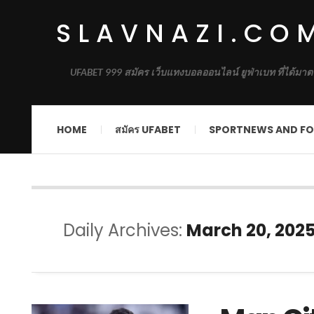
SLAVNAZI.CO
UFABET 999 สมัคร เว็บแทงบอลออนไลน์ ยูฟ่าเบท ที่ได้มาต
HOME
สมัคร UFABET
SPORTNEWS AND FO
Daily Archives:
March 20, 202