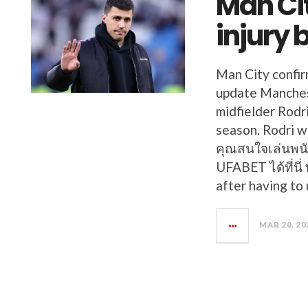
Man Ci
injury 
Man City confir
update Manches
midfielder Rodri
season. Rodri w
คุณสนใจเล่นพนั
UFABET ได้ที่นี
after having to
MAR 20, 20