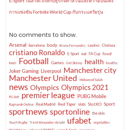
E-Sport ในลาสเวกัสกับธุรกิจคาสิโนและความบันเทิง
การแข่งขัน Fortnite World Cup กับกระแสวัยรุ่น
No comments to show.
Arsenal
body
casino
barcelona
Chelsea
Bruno Fernandes
cristiano Ronaldo
food
E-Sport
eat
FA Cup
Football
health
Games
foods
Get Skinny
healthy
Manchester city
Joker Gaming
Liverpool
Manchester United
Mohamed Salah
news
Olympics
Olympics 2021
premier league
PUBG Mobile
PG Soft
Sport
Red Tiger
SlotXO
Real Madrid
slots
Ragnarok Online
sportnews
sportonline
the skin
ufabet
Touch Rugby
Trent Alexander-Arnold
vegetables
Weight Loss
ยูฟ่าเบท (UFABET)
วงการ E-Sport
เกมเบสบอล