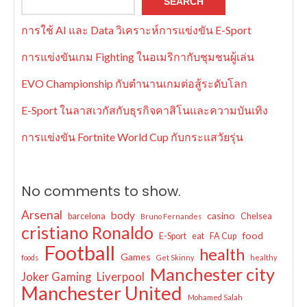
SEARCH
การใช้ AI และ Data วิเคราะห์การแข่งขัน E-Sport
การแข่งขันเกม Fighting ในอเมริกากับชุมชนผู้เล่น
EVO Championship กับตำนานเกมต่อสู้ระดับโลก
E-Sport ในลาสเวกัสกับธุรกิจคาสิโนและความบันเทิง
การแข่งขัน Fortnite World Cup กับกระแสวัยรุ่น
No comments to show.
Arsenal
body
casino
barcelona
Chelsea
Bruno Fernandes
cristiano Ronaldo
food
E-Sport
eat
FA Cup
Football
health
Games
foods
Get Skinny
healthy
Manchester city
Joker Gaming
Liverpool
Manchester United
Mohamed Salah