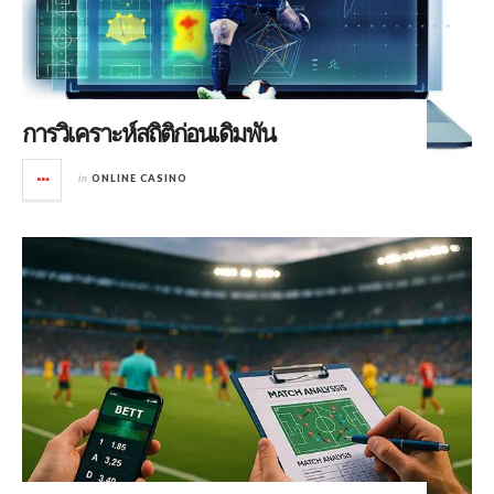
การวิเคราะห์สถิติก่อนเดิมพัน
in
ONLINE CASINO