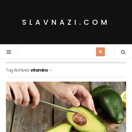
SLAVNAZI.COM
Tag Archives:
vitamins