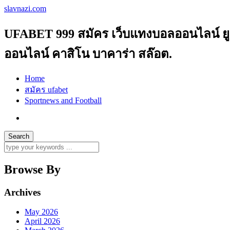
slavnazi.com
UFABET 999 สมัคร เว็บแทงบอลออนไลน์ ยูฟ
ออนไลน์ คาสิโน บาคาร่า สล๊อต.
Home
สมัคร ufabet
Sportnews and Football
Browse By
Archives
May 2026
April 2026