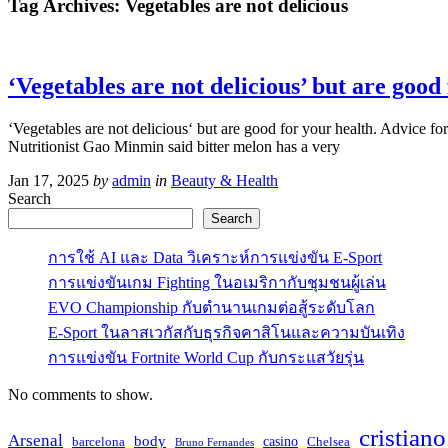
Tag Archives:
Vegetables are not delicious
‘Vegetables are not delicious’ but are good 
‘Vegetables are not delicious‘ but are good for your health. Advice for 
Nutritionist Gao Minmin said bitter melon has a very
Jan 17, 2025
by
admin
in
Beauty & Health
Search
Search
การใช้ AI และ Data วิเคราะห์การแข่งขัน E-Sport
การแข่งขันเกม Fighting ในอเมริกากับชุมชนผู้เล่น
EVO Championship กับตำนานเกมต่อสู้ระดับโลก
E-Sport ในลาสเวกัสกับธุรกิจคาสิโนและความบันเทิง
การแข่งขัน Fortnite World Cup กับกระแสวัยรุ่น
No comments to show.
cristian
Arsenal
body
casino
barcelona
Chelsea
Bruno Fernandes